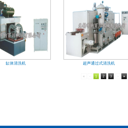
缸体清洗机
超声通过式清洗机
«
‹
1
2
3
›
»